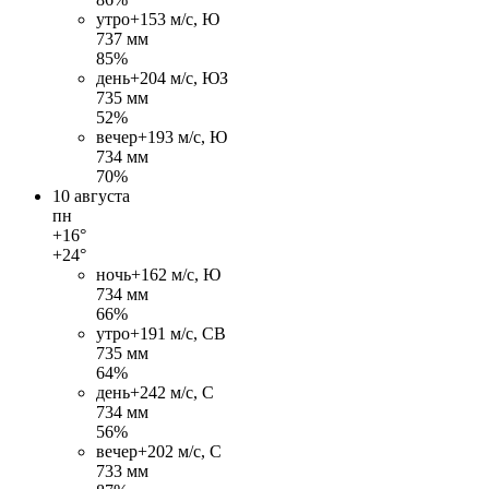
утро
+15
3 м/c, Ю
737 мм
85%
день
+20
4 м/c, ЮЗ
735 мм
52%
вечер
+19
3 м/c, Ю
734 мм
70%
10 августа
пн
+16°
+24°
ночь
+16
2 м/c, Ю
734 мм
66%
утро
+19
1 м/c, СВ
735 мм
64%
день
+24
2 м/c, С
734 мм
56%
вечер
+20
2 м/c, С
733 мм