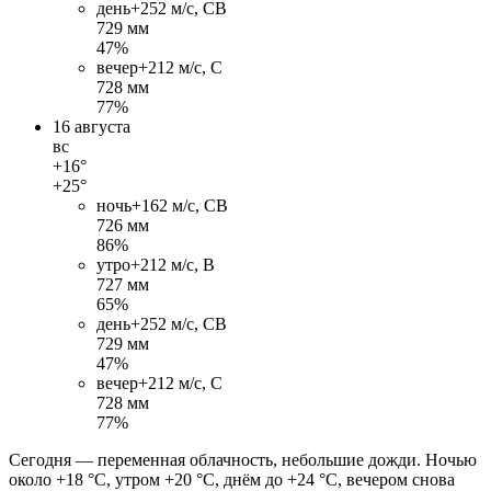
день
+25
2 м/c, СВ
729 мм
47%
вечер
+21
2 м/c, С
728 мм
77%
16 августа
вс
+16°
+25°
ночь
+16
2 м/c, СВ
726 мм
86%
утро
+21
2 м/c, В
727 мм
65%
день
+25
2 м/c, СВ
729 мм
47%
вечер
+21
2 м/c, С
728 мм
77%
Сегодня — переменная облачность, небольшие дожди. Ночью
около +18 °C, утром +20 °C, днём до +24 °C, вечером снова