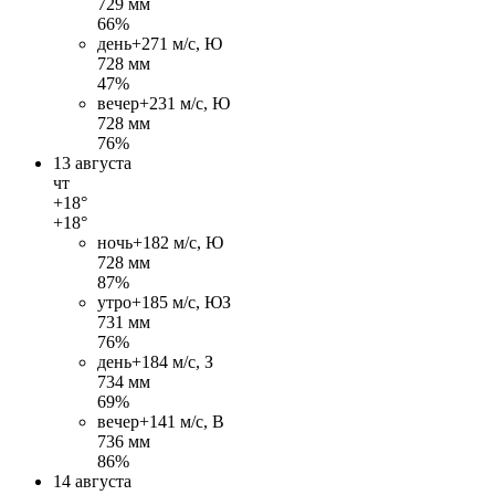
729 мм
66%
день
+27
1 м/c, Ю
728 мм
47%
вечер
+23
1 м/c, Ю
728 мм
76%
13 августа
чт
+18°
+18°
ночь
+18
2 м/c, Ю
728 мм
87%
утро
+18
5 м/c, ЮЗ
731 мм
76%
день
+18
4 м/c, З
734 мм
69%
вечер
+14
1 м/c, В
736 мм
86%
14 августа