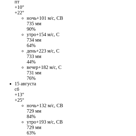
пт
+10°
+22°
ночь
+10
1 м/c, СВ
735 мм
90%
утро
+15
4 м/c, С
734 мм
64%
день
+22
3 м/c, С
733 мм
44%
вечер
+18
2 м/c, С
731 мм
76%
15 августа
сб
+13°
+25°
ночь
+13
2 м/c, СВ
729 мм
84%
утро
+19
3 м/c, СВ
729 мм
63%