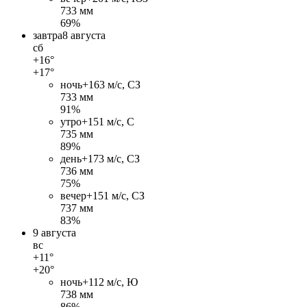
733 мм
69%
завтра
8 августа
сб
+16°
+17°
ночь
+16
3 м/c, СЗ
733 мм
91%
утро
+15
1 м/c, С
735 мм
89%
день
+17
3 м/c, СЗ
736 мм
75%
вечер
+15
1 м/c, СЗ
737 мм
83%
9 августа
вс
+11°
+20°
ночь
+11
2 м/c, Ю
738 мм
86%