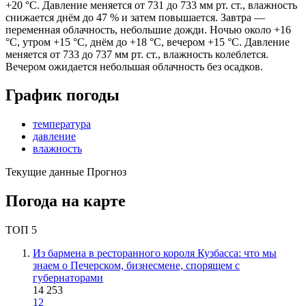
+20 °C. Давление меняется от 731 до 733 мм рт. ст., влажность
снижается днём до 47 % и затем повышается. Завтра —
переменная облачность, небольшие дожди. Ночью около +16
°C, утром +15 °C, днём до +18 °C, вечером +15 °C. Давление
меняется от 733 до 737 мм рт. ст., влажность колеблется.
Вечером ожидается небольшая облачность без осадков.
График погоды
температура
давление
влажность
Текущие данные
Прогноз
Погода на карте
ТОП 5
Из бармена в ресторанного короля Кузбасса: что мы
знаем о Печерском, бизнесмене, спорящем с
губернаторами
14 253
12