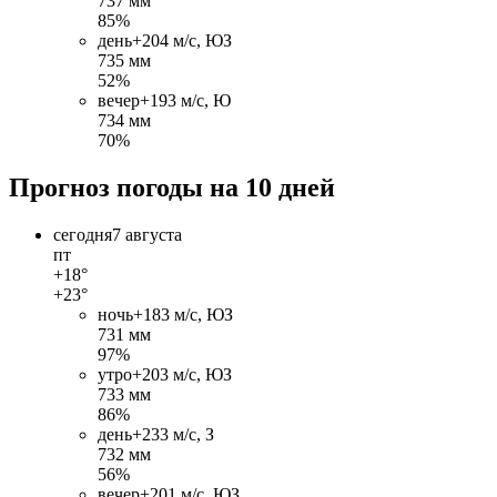
737 мм
85%
день
+20
4 м/c, ЮЗ
735 мм
52%
вечер
+19
3 м/c, Ю
734 мм
70%
Прогноз погоды на 10 дней
сегодня
7 августа
пт
+18°
+23°
ночь
+18
3 м/c, ЮЗ
731 мм
97%
утро
+20
3 м/c, ЮЗ
733 мм
86%
день
+23
3 м/c, З
732 мм
56%
вечер
+20
1 м/c, ЮЗ