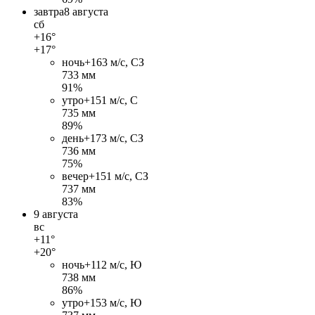
завтра
8 августа
сб
+16°
+17°
ночь
+16
3 м/c, СЗ
733 мм
91%
утро
+15
1 м/c, С
735 мм
89%
день
+17
3 м/c, СЗ
736 мм
75%
вечер
+15
1 м/c, СЗ
737 мм
83%
9 августа
вс
+11°
+20°
ночь
+11
2 м/c, Ю
738 мм
86%
утро
+15
3 м/c, Ю