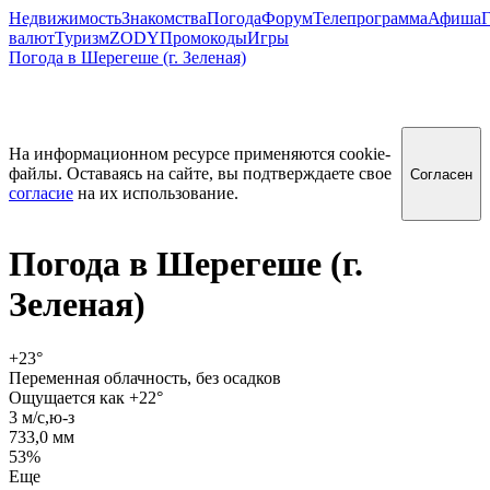
Недвижимость
Знакомства
Погода
Форум
Телепрограмма
Афиша
Г
валют
Туризм
ZODY
Промокоды
Игры
Погода в Шерегеше (г. Зеленая)
На информационном ресурсе применяются cookie-
файлы. Оставаясь на сайте, вы подтверждаете свое
Согласен
согласие
на их использование.
Погода в
Шерегеше (г.
Зеленая)
+23
°
Переменная облачность, без осадков
Ощущается как +22°
3 м/c,ю-з
733,0 мм
53%
Еще