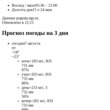
Восход / закат
05:36 − 21:00
Долгота дня
15 ч 24 мин
Данные pogoda.ngs.ru.
Обновлено в 21:15
Прогноз погоды на 3 дня
сегодня
7 августа
пт
+18°
+23°
ночь
+18
3 м/c, ЮЗ
731 мм
97%
утро
+20
3 м/c, ЮЗ
733 мм
86%
день
+23
3 м/c, З
732 мм
56%
вечер
+20
1 м/c, ЮЗ
733 мм
69%