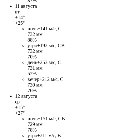
87%
11 августа
вт
+14°
+25°
ночь
+14
1 м/c, С
732 мм
88%
утро
+19
2 м/c, СВ
732 мм
70%
день
+25
3 м/c, С
731 мм
52%
вечер
+21
2 м/c, С
730 мм
76%
12 августа
ср
+15°
+27°
ночь
+15
1 м/c, СВ
729 мм
78%
утро
+21
1 м/c, В