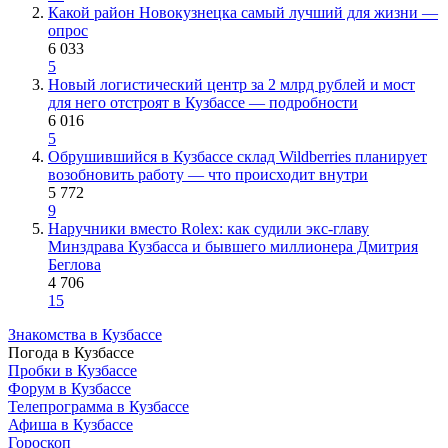
Какой район Новокузнецка самый лучший для жизни —
опрос
6 033
5
Новый логистический центр за 2 млрд рублей и мост
для него отстроят в Кузбассе — подробности
6 016
5
Обрушившийся в Кузбассе склад Wildberries планирует
возобновить работу — что происходит внутри
5 772
9
Наручники вместо Rolex: как судили экс-главу
Минздрава Кузбасса и бывшего миллионера Дмитрия
Беглова
4 706
15
Знакомства в Кузбассе
Погода в Кузбассе
Пробки в Кузбассе
Форум в Кузбассе
Телепрограмма в Кузбассе
Афиша в Кузбассе
Гороскоп